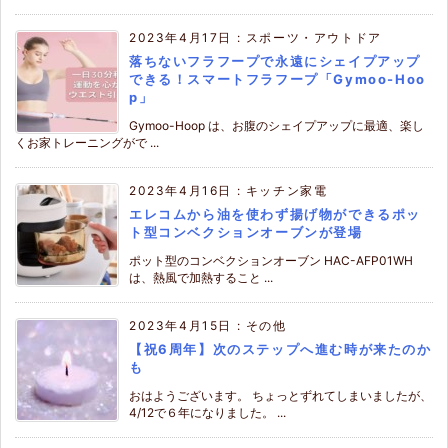
2023年4月17日
:
スポーツ・アウトドア
落ちないフラフープで永遠にシェイプアップ
できる！スマートフラフープ「Gymoo-Hoo
p」
Gymoo-Hoop は、お腹のシェイプアップに最適、楽し
くお家トレーニングがで ...
2023年4月16日
:
キッチン家電
エレコムから油を使わず揚げ物ができるポッ
ト型コンベクションオーブンが登場
ポット型のコンベクションオーブン HAC-AFP01WH
は、熱風で加熱すること ...
2023年4月15日
:
その他
【祝6周年】次のステップへ進む時が来たのか
も
おはようございます。 ちょっとずれてしまいましたが、
4/12で６年になりました。 ...