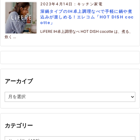
2023年4月14日
:
キッチン家電
深鍋タイプのIH卓上調理なべで手軽に鍋や煮
込みが楽しめる！エレコム「HOT DISH coc
otte」
LiFERE IH卓上調理なべ HOT DISH cocotte は、煮る、
炊く ...
アーカイブ
ア
ー
カ
イ
ブ
カテゴリー
カ