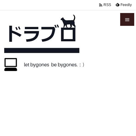

Feedly
RSS


メニュ

サイド

前へ

次へ

検索